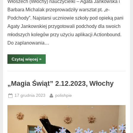
Włoszech (Włochy) nauczycielki – Agata Jankowska i
Barbara Michalak przeprowadziły warsztat pt. „e-
Podchody”. Najstarsi uczniowie szkoły pod opieką pani
Agaty Jankowskiej przygotowali podchody dla swoich
młodszych kolegów przy użyciu aplikacji Actionbound.
Do zaplanowania…
Czytaj więcej
»
Warsztaty
i
„Magia Świąt” 2.12.2023, Włochy
spotkania
,
17 grudnia 2023
polishpie
warsztaty
Włochy