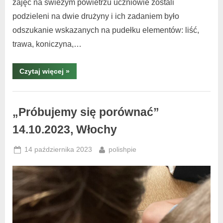
zajęć na świeżym powietrzu uczniowie zostali
podzieleni na dwie drużyny i ich zadaniem było
odszukanie wskazanych na pudełku elementów: liść,
trawa, koniczyna,…
Czytaj więcej
»
Warsztaty
i
„Próbujemy się porównać”
spotkania
14.10.2023, Włochy
,
warsztaty
14 października 2023
polishpie
Włochy