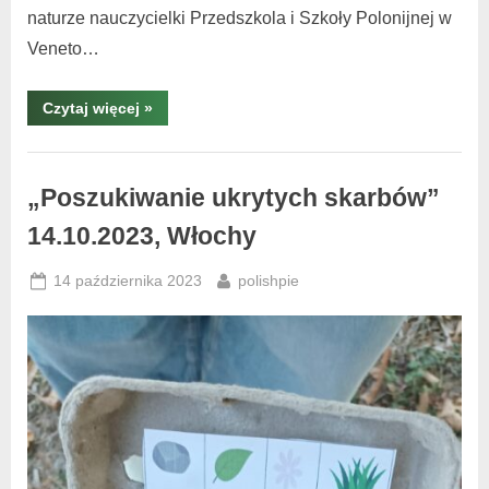
naturze nauczycielki Przedszkola i Szkoły Polonijnej w
Veneto…
Czytaj więcej
»
Warsztaty
i
„Poszukiwanie ukrytych skarbów”
spotkania
14.10.2023, Włochy
,
warsztaty
14 października 2023
polishpie
Włochy