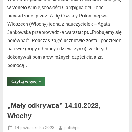
w Veneto w miejscowości Campiglia dei Berici
prowadzonej przez Radę Oświaty Polonijnej we
Włoszech (Włochy) jedna z nauczycielek – Agata
Jankowska przeprowadziła warsztat pt. „Próbujemy się
porównać”. Podczas zajęć uczniowie zostali podzieleni
na dwie grupy (chłopcy i dziewczynki), w których
dokonywali pomiarów różnych części ciała za
pomocą…
Czytaj więcej
»
Warsztaty
i
„Mały odkrywca” 14.10.2023,
spotkania
Włochy
,
warsztaty
14 października 2023
polishpie
Włochy