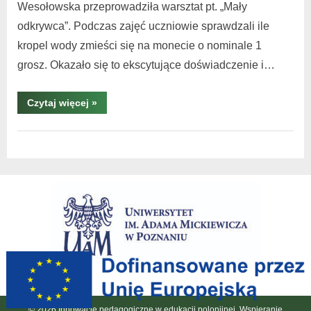
Wesołowska przeprowadziła warsztat pt. „Mały
odkrywca”. Podczas zajęć uczniowie sprawdzali ile
kropel wody zmieści się na monecie o nominale 1
grosz. Okazało się to ekscytujące doświadczenie i…
Czytaj więcej
»
Warsztaty
i
spotkania
,
warsztaty
Włochy
© 2026 Innowacje pedagogiczne w edukacji polonijnej. Wspieranie