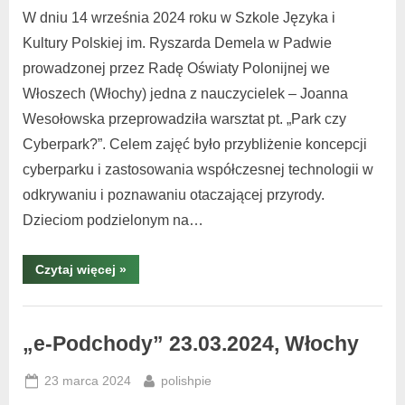
W dniu 14 września 2024 roku w Szkole Języka i
Kultury Polskiej im. Ryszarda Demela w Padwie
prowadzonej przez Radę Oświaty Polonijnej we
Włoszech (Włochy) jedna z nauczycielek – Joanna
Wesołowska przeprowadziła warsztat pt. „Park czy
Cyberpark?”. Celem zajęć było przybliżenie koncepcji
cyberparku i zastosowania współczesnej technologii w
odkrywaniu i poznawaniu otaczającej przyrody.
Dzieciom podzielonym na…
Czytaj więcej
»
Warsztaty
i
„e-Podchody” 23.03.2024, Włochy
spotkania
,
23 marca 2024
polishpie
warsztaty